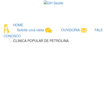
Toggle
navigati
HOME
Solicite uma visita
OUVIDORIA
FALE
CONOSCO