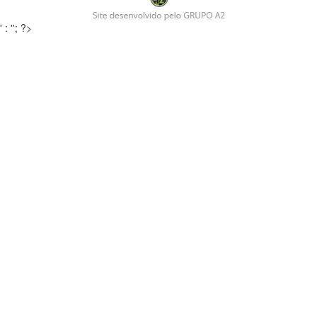
' : ''; ?>